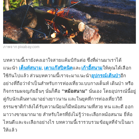
ภาพจาก pixabay.com
บทความนี้เรายังคงเอาใจสายแค้มป์กันต่อ ซึ่งที่ผ่านมาเราได้
แนะนำ
เต็นท์สนาม
,
เตาแก๊สปิคนิค
และ
เก้าอี้สนาม
ให้คุณได้เลือก
ใช้กันไปแล้ว ส่วนบทความนี้เราจะมาแนะนำ
อุปกรณ์เดินป่า
อีก
อย่างที่ถือว่าจำเป็นสำหรับการท่องเที่ยวแบบกางเต็นท์ เดินป่า หรือ
กิจกรรมผจญภัยอื่นๆ นั่นก็คือ
“หม้อสนาม”
นั่นเอง โดยอุปกรณ์นี้อยู่
คู่กับนักเดินทางมาอย่างยาวนาน และในยุคที่การท่องเที่ยววิถี
ธรรมชาติกำลังได้รับความนิยมก็มีหม้อสนามที่สวย ทน และดี ออก
มาวางขายมากมาย สำหรับใครที่ยังไม่รู้ว่าจะเลือกหม้อสนาม ยี่ห้อ
ไหนดีและจะเลือกอย่างไร บทความนี้เรารวบรวมข้อมูลที่จำเป็นมา
ให้แล้ว