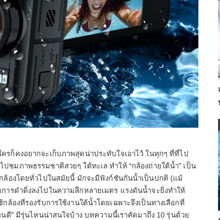
่าใครก็คงอยากจะเก็บภาพสุดน่าประทับใจเอาไว้ ในทุกๆ ที่ที่ไป
งไปชมภาพธรรมชาติสวยๆ ใต้ทะเล ทำให้ “กล้องถ่ายใต้น้ำ” เป็น
องโดยทั่วไปในสมัยนี้ มักจะมีฟังก์ชันกันน้ำเป็นปกติ (แม้
รับการดำดิ่งลงไปในความลึกหลายเมตร แรงดันน้ำจะยิ่งทำให้
้กล้องที่รองรับการใช้งานใต้น้ำโดยเฉพาะจึงเป็นทางเลือกที่
หนดี” มีรุ่นไหนน่าสนใจบ้าง บทความนี้เราคัดมาถึง 10 รุ่นด้วย