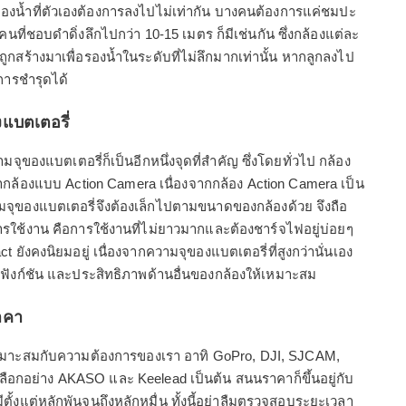
งน้ำที่ตัวเองต้องการลงไปไม่เท่ากัน บางคนต้องการแค่ชมปะ
ยคนที่ชอบดำดิ่งลึกไปกว่า 10-15 เมตร ก็มีเช่นกัน ซึ่งกล้องแต่ละ
ุ่นถูกสร้างมาเพื่อรองน้ำในระดับที่ไม่ลึกมากเท่านั้น หากลูกลงไป
อการชำรุดได้
งแบตเตอรี่
ของแบตเตอรี่ก็เป็นอีกหนึ่งจุดที่สำคัญ ซึ่งโดยทั่วไป กล้อง
กล้องแบบ Action Camera เนื่องจากกล้อง Action Camera เป็น
ามจุของแบตเตอรี่จึงต้องเล็กไปตามขนาดของกล้องด้วย จึงถือ
ใช้งาน คือการใช้งานที่ไม่ยาวมากและต้องชาร์จไฟอยู่บ่อยๆ
ยังคงนิยมอยู่ เนื่องจากความจุของแบตเตอรี่ที่สูงกว่านั่นเอง
บฟังก์ชัน และประสิทธิภาพด้านอื่นของกล้องให้เหมาะสม
ราคา
่เหมาะสมกับความต้องการของเรา อาทิ GoPro, DJI, SJCAM,
ือกอย่าง AKASO และ Keelead เป็นต้น สนนราคาก็ขึ้นอยู่กับ
ตั้งแต่หลักพันจนถึงหลักหมื่น ทั้งนี้อย่าลืมตรวจสอบระยะเวลา