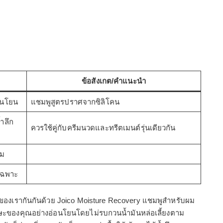
ข้อสังเกต/คำแนะนำ
อนโยน
แชมพูสูตรปราศจากซิลิโคน
้ำลึก
ควรใช้คู่กับครีมนวดและทรีตเมนต์รุ่นเดียวกัน
ผม
เฉพาะ
ดี ของเรากันกันด้วย Joico Moisture Recovery แชมพูสำหรับผม
ษะของคุณอย่างอ่อนโยนโดยไม่รบกวนน้ำมันหล่อเลี้ยงตาม