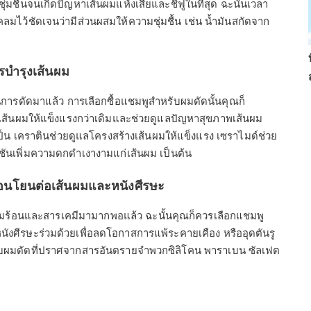
ชื้นจนเกิดปัญหาเส้นผมแห้งเสียและชี้ฟูในที่สุด ฉะนั้นเวลา
ลมไว้ชัดเจนว่ามีส่วนผสมให้ความชุ่มชื้น เช่น น้ำมันสกัดจาก
ารบำรุงเส้นผม
านการดัดมาแล้ว การเลือกซื้อแชมพูสำหรับผมดัดนั้นคุณก็
ุงเส้นผมให้แข็งแรงกว่าเดิมและช่วยดูแลปัญหาสุขภาพเส้นผม
เป็น เคราตินช่วยดูแลโครงสร้างเส้นผมให้แข็งแรง เซราไมด์ช่วย
ันเพิ่มความดกดำเงางามแก่เส้นผม เป็นต้น
อ่อนโยนต่อเส้นผมและหนังศีรษะ
ามร้อนและสารเคมีมามากพอแล้ว ฉะนั้นคุณก็ควรเลือกแชมพู
ังศีรษะร่วมด้วยเพื่อลดโอกาสการแพ้ระคายเคือง หรืออุดตันรู
บผมดัดที่ปราศจากสารอันตรายจำพวกซิลิโคน พาราเบน ซัลเฟต