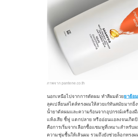
ภาพจาก pantene.co.th
นอกเหนือไปจากการตัดผม ทำสีผมด้วย
ยาย้อ
ลุคเปลี่ยนสไตล์ทรงผมให้สวยเก๋ทันสมัยมากยิ่ง
น้ำยาดัดผมและความร้อนจากอุปกรณ์เครื่องมือ
แห้งเสีย ชี้ฟู แตกปลาย หรืออ่อนแอลงจนเกิดปัญ
คือการเริ่มจากเลือกซื้อแชมพูที่เหมาะสำหรับผ
ความชุ่มชื้นให้เส้นผม รวมถึงยังช่วยล็อกทรง