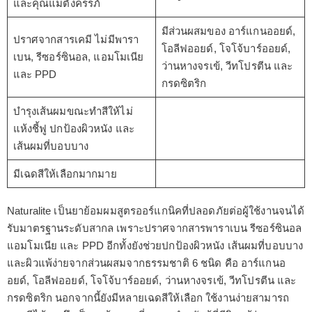
และคุณแม่ตั้งครรภ์
มีส่วนผสมของ อาร์แกนออยด์,
ปราศจากสารเคมี ไม่มีพารา
โอลีฟออยด์, โจโจ้บาร์ออยด์,
เบน, รีซอร์ซินอล, แอมโมเนีย
ว่านหางจรเข้, วีทโปรตีน และ
และ PPD
กรดซิตริก
บำรุงเส้นผมขณะทำสีให้ไม่
แห้งชี้ฟู ปกป้องผิวหนัง และ
เส้นผมที่บอบบาง
มีเฉดสีให้เลือกมากมาย
Naturalite เป็นยาย้อมผมสูตรออร์แกนิคที่ปลอดภัยต่อผู้ใช้งานจนได้
รับมาตรฐานระดับสากล เพราะปราศจากสารพาราเบน รีซอร์ซินอล
แอมโมเนีย และ PPD อีกทั้งยังช่วยปกป้องผิวหนัง เส้นผมที่บอบบาง
และผิวแพ้ง่ายจากส่วนผสมจากธรรมชาติ 6 ชนิด คือ อาร์แกนอ
อยด์, โอลีฟออยด์, โจโจ้บาร์ออยด์, ว่านหางจรเข้, วีทโปรตีน และ
กรดซิตริก นอกจากนี้ยังมีหลายเฉดสีให้เลือก ใช้งานง่ายสามารถ