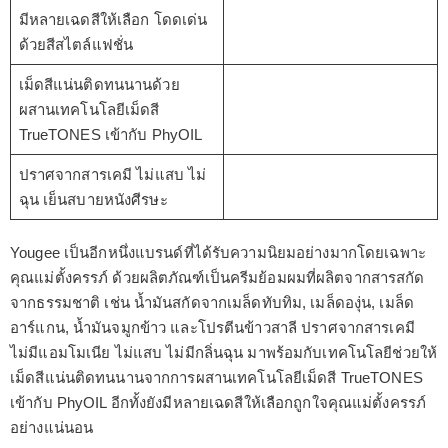
มีหลายเฉดสีให้เลือก โดดเด่น
ด้วยสีสไตล์แฟชั่น
เม็ดสีแน่นติดทนนานด้วย
ผสานเทคโนโลยีเม็ดสี
TrueTONES เข้ากับ PhyOIL
ปราศจากสารเคมี ไม่แสบ ไม่
ฉุน เย็นสบายหนังศีรษะ
Yougee เป็นอีกหนึ่งแบรนด์ที่ได้รับความนิยมอย่างมากโดยเฉพาะ
คุณแม่ตั้งครรภ์ ด้วยผลิตภัณฑ์เป็นครีมย้อมผมที่ผลิตจากสารสกัด
จากธรรมชาติ เช่น น้ำมันสกัดจากเมล็ดทับทิม, เมล็ดองุ่น, เมล็ด
อาร์แกน, น้ำมันจมูกข้าว และโปรตีนข้าวสาลี ปราศจากสารเคมี
ไม่มีแอมโมเนีย ไม่แสบ ไม่มีกลิ่นฉุน มาพร้อมกับเทคโนโลยีช่วยให้
เม็ดสีแน่นติดทนนานจากการผสานเทคโนโลยีเม็ดสี TrueTONES
เข้ากับ PhyOIL อีกทั้งยังมีหลายเฉดสีให้เลือกถูกใจคุณแม่ตั้งครรภ์
อย่างแน่นอน