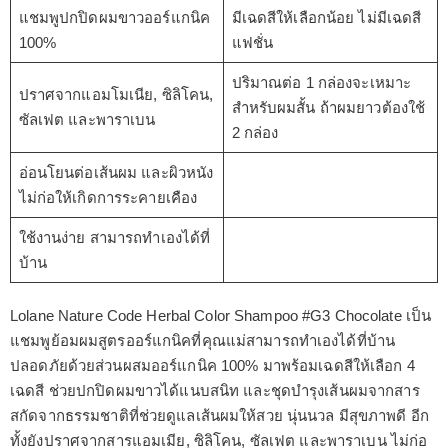
แชมพูปกปิดผมขาวออร์แกนิค
มีเฉดสีให้เลือกน้อย ไม่มีเฉดสี
100%
แฟชั่น
ปริมาณต่อ 1 กล่องจะเหมาะ
ปราศจากแอมโมเนีย, ซิลิโคน,
สำหรับผมสั้น ถ้าผมยาวต้องใช้
ซัลเฟต และพาราเบน
2 กล่อง
อ่อนโยนต่อเส้นผม และผิวหนัง
ไม่ก่อให้เกิดการระคายเคือง
ใช้งานง่าย สามารถทำเองได้ที่
บ้าน
Lolane Nature Code Herbal Color Shampoo #G3 Chocolate เป็น
แชมพูย้อมผมสูตรออร์แกนิคที่คุณแม่สามารถทำเองได้ที่บ้าน
ปลอดภัยด้วยส่วนผสมออร์แกนิค 100% มาพร้อมเฉดสีให้เลือก 4
เฉดสี ช่วยปกปิดผมขาวได้แนบสนิท และชุดบำรุงเส้นผมจากสาร
สกัดจากธรรมชาติที่ช่วยดูแลเส้นผมให้สวย นุ่นนวล มีสุขภาพดี อีก
ทั้งยังปราศจากสารแอมเมีย, ซิลิโคน, ซัลเฟต และพาราเบน ไม่ก่อ