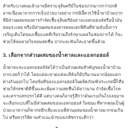
สำหรับบางคนแล้วอาจมีคราบจุลินทรีย์ในช่องปากมากกว่าปกติ
อาจเนื่องมาจากการเจ็บป่วยบางอย่าง กรณีนี้ควรใช้น้ำยาบ้วนปาก
ที่มีส่วนผสมของสารกำจัดเชื้อจุลินทรีย์อย่างแอลกอฮอล์หรือน้ำมัน
หอมระเหย หรือมีส่วนผสมของสารคลอเฮกซิดีนที่ช่วยยับยั้งการ
เจริญเติบโตของเชื้อแบคทีเรียรวมถึงรักษาแผลในช่องปากได้ ก็จะ
ช่วยให้ลมหายใจหอมสดชื่น ปากและฟันก็สะอาดขึ้นด้วย
3. เลือกจากส่วนผสมของน้ำตาลและแอลกอฮอล์
น้ำตาลและแอลกอฮอล์จัดได้ว่าเป็นส่วนผสมสำคัญของน้ำยาบ้วน
ปากเลยก็ว่าได้ โดยแต่ละขวดแต่ละยี่ห้อก็มีปริมาณมากน้อยแตก
ต่างกันออกไป โดยข้อดีของแอลกอฮอล์ในผลิตภัณฑ์ประเภทนี้ก็คือ
ช่วยให้รสชาติดีขึ้นและเพิ่มความสดชื่นได้ยาวนาน กำจัดเชื้อโรค
และคราบสกปรกได้ดี แต่บางคนก็อาจรู้สึกว่ามันแรงเกินไปเลยอาจ
จะเลือกแบบที่ไม่มีส่วนผสมของแอลกอฮอล์ ในขณะที่หากคุณเป็นผู้
ป่วยเบาหวานก็ควรหลีกเลี่ยงแบบที่ส่วนผสมของน้ำตาลมากจนเกิน
ไป หรือควรใช้ตามคำแนะนำของเภสัชกรจะดีกว่า