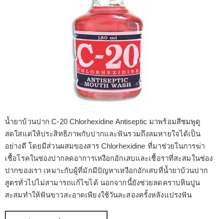
น้ำยาบ้วนปาก C-20 Chlorhexidine Antiseptic มาพร้อมสีชมพูดู
สดใสแต่ให้ประสิทธิภาพกับปากและฟันรวมถึงลมหายใจได้เป็น
อย่างดี โดยมีส่วนผสมของสาร Chlorhexidine ที่มาช่วยในการฆ่า
เชื้อโรคในช่องปากลดอาการเหงือกอักเสบและเชื้อราที่สะสมในช่อง
ปากของเรา เหมาะกับผู้ที่มักมีปัญหาเหงือกอักเสบที่น้ำยาบ้วนปาก
สูตรทั่วไปไม่สามารถแก้ไขได้ นอกจากนี้ยังช่วยลดคราบหินปูน
สะสมทำให้ฟันขาวสะอาดเพียงใช้วันละสองครั้งหลังแปรงฟัน