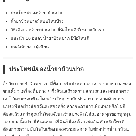
ประโยชน์ของน้ำยาบ้วนปาก
น้ำยาบ้วนปากมีแบบไหนบ้าง
วิธีเลือกว่าน้ำยาบ้วนปาก ยี่ห้อไหนดี ที่เหมาะกับเรา
แนะนำ 10 อันดับน้ำยาบ้วนปาก ยี่ห้อไหนดี
บทส่งท้ายจากผู้เขียน
ประโยชน์ของน้ำยาบ้วนปาก
กิจวัตรประจำวันของเรามีทั้งการรับประทานอาหาร ของหวาน ของ
ขบเคี้ยว เครื่องดื่มต่าง ๆ ซึ่งล้วนสร้างคราบสกปรกและเศษอาหาร
เอาไว้ตามซอกฟัน โดยส่วนใหญ่เรามักทำความสะอาดด้วยการ
แปรงฟันอย่างน้อยวันละสองครั้ง หากจะถามว่าเพียงพอหรือไม่ก็
ต้องแล้วแต่ว่าคุณมั่นใจแค่ไหนว่าแปรงฟันได้สะอาดทุกซอกทุกมุม
นอกจากนี้แปรงสีฟันและยาสีฟันก็มีผลด้วยเช่นกัน สำหรับใครที่
ต้องการความมั่นใจในเรื่องของความสะอาดในช่องปากน้ำยาบ้วน