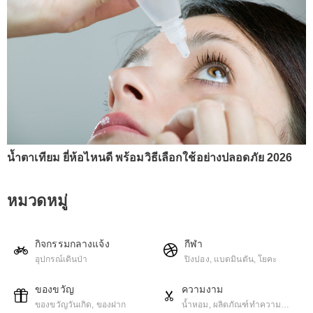
น้ำตาเทียม ยี่ห้อไหนดี พร้อมวิธีเลือกใช้อย่างปลอดภัย 2026
หมวดหมู่
กิจกรรมกลางแจ้ง
กีฬา
อุปกรณ์เดินป่า
ปิงปอง, แบดมินตัน, โยคะ
ของขวัญ
ความงาม
ของขวัญวันเกิด, ของฝาก
น้ำหอม, ผลิตภัณฑ์ทําความ