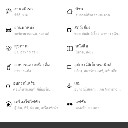
สะอาดผิวหน้า
งานอดิเรก
บ้าน
ซีรีส์, หนัง
อุปกรณ์ทำความสะอาด
ยานพาหนะ
สัตว์เลี้ยง
รถจักรยานยนต์, รถยนต์
ของเล่นสัตว์เลี้ยง, อาหารสุนัข,
อาหารแมว
สุขภาพ
หนังสือ
ยา, อาหารเสริม
นิยาย, มังงะ
อาหารและเครื่องดื่ม
อุปกรณ์อิเล็กทรอนิกส์
อาหารแห้ง
กล้อง, สมาร์ทวอทช์, แท็บเล็ต,
โทรศัพท์มือถือ, โน๊ตบุ๊ค
อุปกรณ์เสริม
เกม
คอนโทรลเลอร์, คีย์บอร์ด,
อุปกรณ์เล่นเกม, เกม Nintendo,
ปริ้นเตอร์, มอนิเตอร์, อุปกรณ์จัด
เกม PC, เกม PlayStation, เกม
เก็บข้อมูล, อุปกรณ์เสริมมือถือ,
มือถือ
เครื่องใช้ไฟฟ้า
แฟชั่น
เครื่องเสียง / ลำโพง / หูฟัง
ตู้เย็น, ทีวี, พัดลม, เครื่องซักผ้า
รองเท้า, แว่นตา