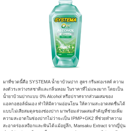
มาที่ขวดนี้คือ SYSTEMA น้ำยาบ้วนปาก สูตร กรีนฟอเรสต์ ความ
ลงตัวระหว่างรสชาติและกลิ่นหอม ในราคาที่ไม่แพงมาก โดยเป็น
น้ำยาบ้วนปากแบบ 0% Alcohol หรือปราศจากส่วนผสมของ
แอลกอฮอล์นั่นเอง ทำให้มีความอ่อนโยน ให้ความสะอาดสดชื่นได้
แบบไม่เสียสมดุลของช่องปาก มาพร้อมส่วนผสมสำคัญที่ช่วยเพิ่ม
ความสะอาดในช่องปากไม่ว่าจะเป็น IPMP+GK2 ที่ช่วยทำความ
สะอาดร่องเหงือกและฟันได้แม้อยู่ลึก, Mansaku Extract จากญี่ปุ่น