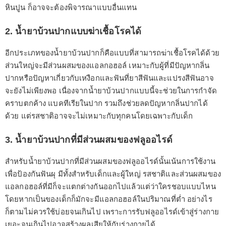
หินปูน ก็อาจจะต้องพิจารณาแบบอื่นแทน
2. น้ำยาบ้วนปากแบบฆ่าเชื้อโรคได้
อีกประเภทของน้ำยาบ้วนปากก็คือแบบที่สามารถฆ่าเชื้อโรคได้ด้วย
ส่วนใหญ่จะมีส่วนผสมของแอลกอฮอล์ เหมาะกับผู้ที่มีปัญหากลิ่น
ปากหรือปัญหาเกี่ยวกับเหงือกและฟันที่ยาสีฟันและแปรงสีฟันอาจ
จะยังไม่เพียงพอ เนื่องจากน้ำยาบ้วนปากแบบนี้จะช่วยในการกำจัด
คราบตกค้าง แบคทีเรียในปาก รวมถึงช่วยลดปัญหากลิ่นปากได้
ด้วย แต่รสชาติอาจจะไม่เหมาะกับทุกคนโดยเฉพาะกับเด็ก
3. น้ำยาบ้วนปากที่มีส่วนผสมของฟลูออไรด์
สำหรับน้ำยาบ้วนปากที่มีส่วนผสมของฟลูออไรด์นั้นเน้นการใช้งาน
เพื่อป้องกันฟันผุ มีทั้งสำหรับเด็กและผู้ใหญ่ รสชาติและส่วนผสมของ
แอลกอฮอล์ที่มีก็จะแตกต่างกันออกไปแล้วแต่ว่าใครชอบแบบไหน
โดยหากเป็นของเด็กก็มักจะมีแอลกอฮอล์ในปริมาณที่ต่ำ อย่างไร
ก็ตามไม่ควรใช้บ่อยจนเกินไป เพราะการรับฟลูออไรด์เข้าสู่ร่างกาย
เยอะจนเกินไปอาจสร้างผลเสียให้กับร่างกายได้