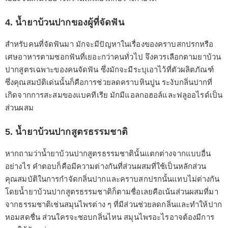
4. น้ำยาบ้วนปากของผู้ที่จัดฟัน
สำหรับคนที่จัดฟันมา มักจะมีปัญหาในเรื่องของคราบสกปรกหรือ
เศษอาหารตามซอกฟันที่เยอะกว่าคนทั่วไป จึงควรเลือกตามยาบ้วน
ปากสูตรเฉพาะของคนจัดฟัน ซึ่งมักจะมีระบุเอาไว้ที่ตัวผลิตภัณฑ์
ซึ่งคุณสมบัติเด่นนั้นก็คือการช่วยลดคราบหินปูน ระงับกลิ่นปากที่
เกิดจากการสะสมของแบคทีเรีย มักมีแอลกอฮอล์และฟลูออไรด์เป็น
ส่วนผสม
5. น้ำยาบ้วนปากสูตรธรรมชาติ
หากถามว่าน้ำยาบ้วนปากสูตรธรรมชาตินั้นแตกต่างจากแบบอื่น
อย่างไร คำตอบก็คือมีความต่างกันที่ส่วนผสมที่ใช้เป็นหลักส่วน
คุณสมบัติในการกำจัดกลิ่นปากและคราบสกปรกนั้นแทบไม่ต่างกัน
โดยน้ำยาบ้วนปากสูตรธรรมชาติก็ตามชื่อเลยคือเน้นส่วนผสมที่มา
จากธรรมชาติเช่นสมุนไพรต่าง ๆ ที่มีส่วนช่วยลดกลิ่นและทำให้ปาก
หอมสดชื่น ส่วนใครจะชอบกลิ่นไหน สมุนไพรอะไรอาจต้องมีการ