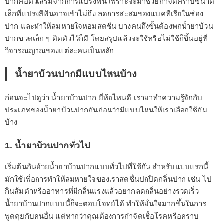
ปากคือตัวเสริมจากการแปรงฟัน เพราะจะมาช่วยกำจัดคราบขนาด
เล็กที่แปรงสีฟันอาจเข้าไม่ถึง ลดการสะสมของแบคทีเรียในช่อง
ปาก และทำให้ลมหายใจหอมสดชื่น บางคนถึงขั้นต้องพกน้ำยาบ้วน
ปากขวดเล็ก ๆ ติดตัวไว้ก็มี โดยสรุปแล้วจะใช้หรือไม่ใช้ก็ขึ้นอยู่ที่
วิจารณญาณของแต่ละคนเป็นหลัก
น้ำยาบ้วนปากมีแบบไหนบ้าง
ก่อนจะไปดูว่า น้ำยาบ้วนปาก ยี่ห้อไหนดี เรามาทำความรู้จักกับ
ประเภทของน้ำยาบ้วนปากกันก่อนว่ามีแบบไหนให้เราเลือกใช้กัน
บ้าง
1. น้ำยาบ้วนปากทั่วไป
เริ่มต้นกันด้วยน้ำยาบ้วนปากแบบทั่วไปที่ใช้กัน สำหรับแบบแรกนี้
มักใช้เพื่อการทำให้ลมหายใจของเราสดชื่นปกปิดกลิ่นปาก เช่น ไป
กินส้มตำหรืออาหารที่มีกลิ่นแรงแล้วอยากลดกลิ่นอย่างรวดเร็ว
น้ำยาบ้วนปากแบบนี้ก็จะตอบโจทย์ได้ ทำให้มั่นใจมากขึ้นในการ
พูดคุยกับคนอื่น แต่หากว่าคุณต้องการกำจัดเชื้อโรคหรือคราบ