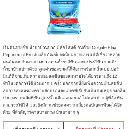
เริ่มต้นรายชื่อ น้ำยาบ้วนปาก ยี่ห้อไหนดี กันด้วย Colgate Plax
Peppermint Fresh ผลิตภัณฑ์ยอดนิยมจากแบรนด์ที่เชื่อว่าหลาย
คนคุ้นเคยกันมาอย่างยาวนานทั้งยาสีฟันและแปรงสีฟัน รวมถึง
น้ำยาบ้วนปากด้วย จุดเด่นของขวดนี้ก็คือมาพร้อมกลิ่นเปปเปอร์
มินท์ที่ช่วยเพิ่มความหอมสดชื่นของลมหายใจได้ยาวนานถึง 12
ชั่วโมงต่อการใช้บ้วนปาก 1 ครั้ง นอกจากนี้ยังเพิ่มความเย็นสดชื่น
ลดการสะสมของคราบสกปรกและแบคทีเรียอันเป็นต้นเหตุของกลิ่น
ปาก คราบพลัคที่ฟัน สูตรนี้ไม่มีแอลกอฮอล์ ไม่แสบปาก ผู้ที่จัดฟัน
สามารถใช้ได้ และยังมีส่วนช่วยลดความเสี่ยงต่อปัญหาฟันผุได้อีก
ด้วย ที่สำคัญราคาสบายกระเป๋าเอามาก ๆ