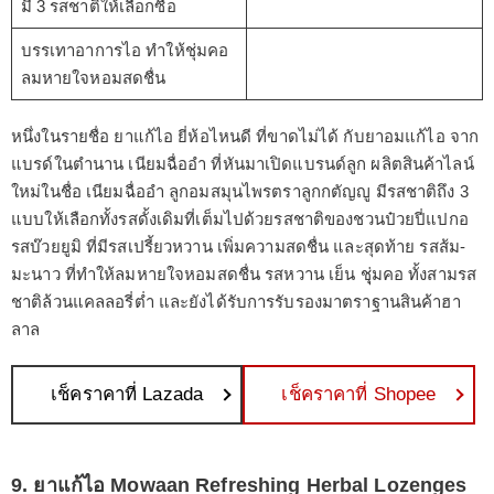
มี 3 รสชาติให้เลือกซื้อ
บรรเทาอาการไอ ทำให้ชุ่มคอ
ลมหายใจหอมสดชื่น
หนึ่งในรายชื่อ ยาแก้ไอ ยี่ห้อไหนดี ที่ขาดไม่ได้ กับยาอมแก้ไอ จาก
แบรด์ในตำนาน เนียมฉื่ออำ ที่หันมาเปิดแบรนด์ลูก ผลิตสินค้าไลน์
ใหม่ในชื่อ เนียมฉื่ออำ ลูกอมสมุนไพรตราลูกกตัญญู มีรสชาติถึง 3
แบบให้เลือกทั้งรสดั้งเดิมที่เต็มไปด้วยรสชาติของชวนป๋วยปี่แปกอ
รสบ๊วยยูมิ ที่มีรสเปรี้ยวหวาน เพิ่มความสดชื่น และสุดท้าย รสส้ม-
มะนาว ที่ทำให้ลมหายใจหอมสดชื่น รสหวาน เย็น ชุุ่มคอ ทั้งสามรส
ชาติล้วนแคลลอรี่ต่ำ และยังได้รับการรับรองมาตราฐานสินค้าฮา
ลาล
เช็คราคาที่ Lazada
เช็คราคาที่ Shopee
9. ยาแก้ไอ Mowaan Refreshing Herbal Lozenges