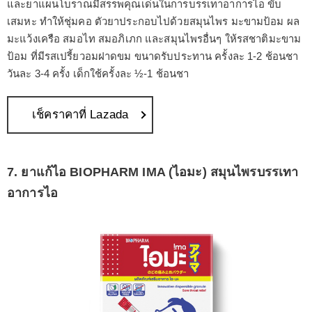
และยาแผนโบราณมีสรรพคุณเด่นในการบรรเทาอาการไอ ขับ
เสมหะ ทำให้ชุ่มคอ ตัวยาประกอบไปด้วยสมุนไพร มะขามป้อม ผล
มะแว้งเครือ สมอไท สมอภิเภก และสมุนไพรอื่นๆ ให้รสชาติมะขาม
ป้อม ที่มีรสเปรี้ยวอมฝาดขม ขนาดรับประทาน ครั้งละ 1-2 ช้อนชา
วันละ 3-4 ครั้ง เด็กใช้ครั้งละ ½-1 ช้อนชา
เช็คราคาที่ Lazada
7. ยาแก้ไอ BIOPHARM IMA (ไอมะ) สมุนไพรบรรเทา
อาการไอ