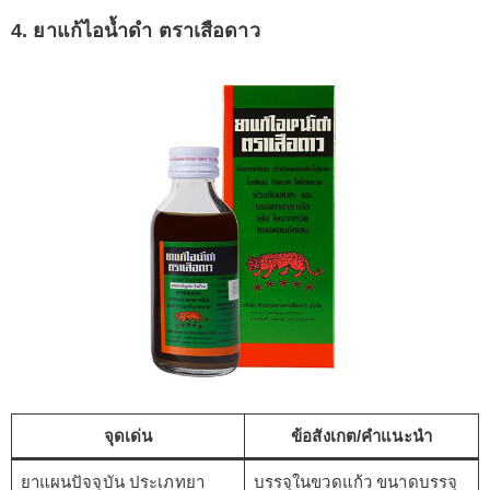
4. ยาแก้ไอน้ำดำ ตราเสือดาว
จุดเด่น
ข้อสังเกต/คำแนะนำ
ยาแผนปัจจุบัน ประเภทยา
บรรจุในขวดแก้ว ขนาดบรรจุ