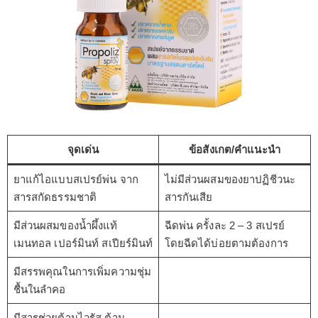
จุดเด่น
ข้อสังเกต/คำแนะนำ
ยาแก้ไอแบบสเปรย์พ่น จาก
ไม่มีส่วนผสมของยาปฏิชีวนะ
สารสกัดธรรมชาติ
สารกันเสีย
มีส่วนผสมของน้ำผึ้งแท้
ฉีดพ่น ครั้งละ 2 – 3 สเปรย์
เมนทอล เปอร์มินท์ สเปียร์มินท์
โดยฉีดได้บ่อยตามต้องการ
มีสรรพคุณในการเพิ่มความชุ่ม
ชื้นในลำคอ
มีสารช่วยต้านไวรัส ต้าน