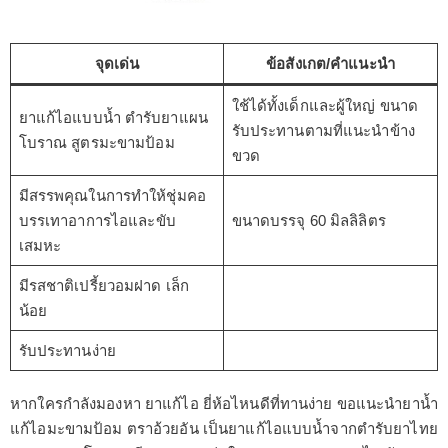
จุดเด่น
ข้อสังเกต/คำแนะนำ
ใช้ได้ทั้งเด็กและผู้ใหญ่ ขนาด
ยาแก้ไอแบบน้ำ ตำรับยาแผน
รับประทานตามที่แนะนำข้าง
โบราณ สูตรมะขามป้อม
ขวด
มีสรรพคุณในการทำให้ชุ่มคอ
บรรเทาอาการไอและขับ
ขนาดบรรจุ 60 มิลลิลิตร
เสมหะ
มีรสชาติเปรี้ยวอมฝาด เล็ก
น้อย
รับประทานง่าย
หากใครกำลังมองหา ยาแก้ไอ ยี่ห้อไหนดีที่ทานง่าย ขอแนะนำยาน้ำ
แก้ไอมะขามป้อม ตราอ้วยอัน เป็นยาแก้ไอแบบน้ำจากตำรับยาไทย