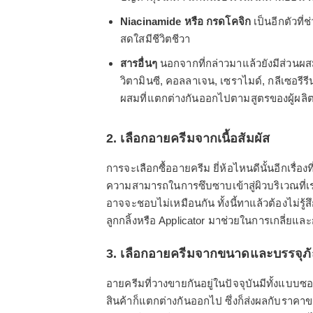
Niacinamide หรือ กรดโคจิก
เป็นอีกตัวที่
สดใสมีชีวิตชีวา
สารอื่นๆ
นอกจากที่กล่าวมาแล้วยังมีส่วนผสมอื
วิตามินซี, คอลลาเจน, เซราไมด์, กลีเซอรีร
ผสมที่แตกต่างกันออกไปตามสูตรของผู้ผลิ
2. เลือกอายครีมจากเนื้อสัมผัส
การจะเลือกซื้ออายครีม ยี่ห้อไหนดีนั้นอีกเรื่อ
ความสามารถในการซึบซาบเข้าสู่ผิวบริเวณที่เร
อาจจะชอบไม่เหมือนกัน ทั้งนี้ทาแล้วต้องไม่
ลูกกลิ้งหรือ Applicator มาช่วยในการเกลี่ยและก
3. เลือกอายครีมจากขนาดและบรรจุภ
อายครีมที่วางขายกันอยู่ในปัจจุบันมีทั้
สินค้าก็แตกต่างกันออกไป ซึ่งก็ส่งผลกับราคา