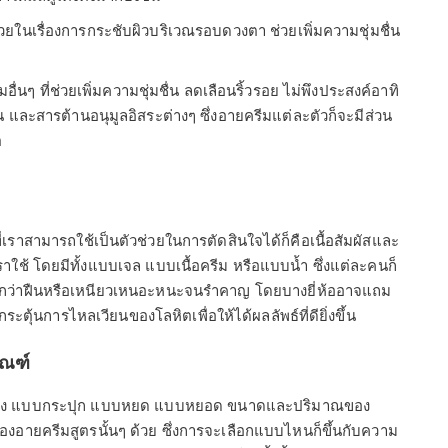
ช่วยในเรื่องการกระชับผิวบริเวณรอบดวงตา ช่วยเพิ่มความชุ่มชื่น
่นๆ ที่ช่วยเพิ่มความชุ่มชื่น ลดเลือนริ้วรอย ไม่พึงประสงค์อาทิ
ีน และสารต้านอนุมูลอิสระต่างๆ ซึ่งอายครีมแต่ละตัวก็จะมีส่วน
ต
งที่เราสามารถใช้เป็นตัวช่วยในการตัดสินใจได้ก็คือเนื้อสัมผัสและ
าใช้ โดยมีทั้งแบบเจล แบบเนื้อครีม หรือแบบน้ำ ซึ่งแต่ละคนก็
รู้สึกว่าฝืนหรือเหนียวเหนอะหนะจนรำคาญ โดยบางยี่ห้ออาจแถม
ระตุ้นการไหลเวียนของโลหิตเพื่อให้ได้ผลลัพธ์ที่ดียิ่งขึ้น
ัณฑ์
งแบบซอง แบบกระปุก แบบหยด แบบหยอด ขนาดและปริมาณของ
ของอายครีมสูตรนั้นๆ ด้วย ซึ่งการจะเลือกแบบไหนก็ขึ้นกับความ