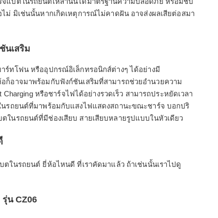
่ชาร์จแบตในรถยนต์เหล่านั้นได้มาตรฐานความปลอดภัย หรือมีชิป
อไม่ มิเช่นนั้นหากเกิดเหตุการณ์ไม่คาดฝัน อาจส่งผลเสียต่อสมา
ชันเสริม
ร์ทโฟน หรืออุปกรณ์อิเล็กทรอนิกส์ต่างๆ ได้อย่างมี
ห้อก็อาจมาพร้อมกับฟังก์ชันเสริมที่สามารถช่วยอำนวยความ
t Charging หรือชาร์จไฟได้อย่างรวดเร็ว สามารถประหยัดเวลา
แบตในรถยนต์ที่มาพร้อมกับแสงไฟแสดงสถานะขณะชาร์จ บอกปริ
ในรถยนต์ที่มีช่องเสียบ สายเสียบหลายรูปแบบในหัวเดียว
ี
ตในรถยนต์ ยี่ห้อไหนดี ที่เราคัดมาแล้ว ถ้าเช่นนั้นเราไปดู
 รุ่น CZ06