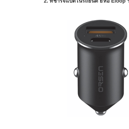
2. ที่ชาร์จแบตในรถยนต์ ยี่ห้อ Eloop ร