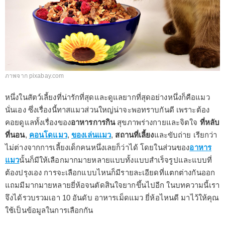
ภาพจาก pixabay.com
หนึ่งในสัตว์เลี้ยงที่น่ารักที่สุดและดูแลยากที่สุดอย่างหนึ่งก็คือแมว
นั่นเอง ซึ่งเรื่องนี้ทาสแมวส่วนใหญ่น่าจะพอทราบกันดี เพราะต้อง
คอยดูแลทั้งเรื่องของ
อาหารการกิน
สุขภาพร่างกายและจิตใจ
ที่หลับ
ที่นอน
,
คอนโดแมว
,
ของเล่นแมว
,
สถานที่เลี้ยง
และขับถ่าย เรียกว่า
ไม่ต่างจากการเลี้ยงเด็กคนหนึ่งเลยก็ว่าได้ โดยในส่วนของ
อาหาร
แมว
นั้นก็มีให้เลือกมากมายหลายแบบทั้งแบบสำเร็จรูปและแบบที่
ต้องปรุงเอง การจะเลือกแบบไหนก็มีรายละเอียดที่แตกต่างกันออก
แถมมีมากมายหลายยี่ห้อจนตัดสินใจยากขึ้นไปอีก ในบทความนี้เรา
จึงได้รวบรวมเอา 10 อันดับ อาหารเม็ดแมว ยี่ห้อไหนดี มาไว้ให้คุณ
ใช้เป็นข้อมูลในการเลือกกัน