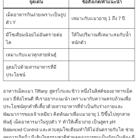
จุดเด่น
ข้อสังเกต/คำแนะนำ
เม็ดอาหารกินง่ายเพราะเป็นรูป
เหมาะกับแมวอายุ 1 ถึง 7 ปี
ตัว Y
มีโซเดียมน้อยไม่อันตรายต่อ
ให้ในปริมาณที่เหมาะสมกับน้ำ
ไต
หนักตัว
เหมาะกับแมวทุกสายพันธุ์
อุดมไปด้วยสารอาหารที่มี
ประโยชน์
อาหารเม็ดแมว Tiffany สูตรไก่และข้าว หนึ่งในลิสต์ของอาหารเม็ด
แมว ยี่ห้อไหนดี ที่เราอยากแนะนำ เพราะมากับความครบถ้วนเพื่อ
ประโยชน์ทุกคำที่เคี้ยวด้วยสารอาหารที่จำเป็นกับร่างกายและ
พัฒนาการของเจ้าเหมียว คิดค้นมาเพื่อแมวอายุ 1 ปีขึ้นไปทุกสาย
พันธุ์ เม็ดอาหารมาในรูปตัว Y ทำให้เคี้ยวง่าย เป็นสูตร pH
Balanced Control และควบคุมโซเดียมทำให้ไม่อันตรายกับไต ช่วย
ลดการเกิดนิ่ว มีเส้นใยธรรมชาติช่วยลดอาการขนเป็นก้อนในท้อง ดี