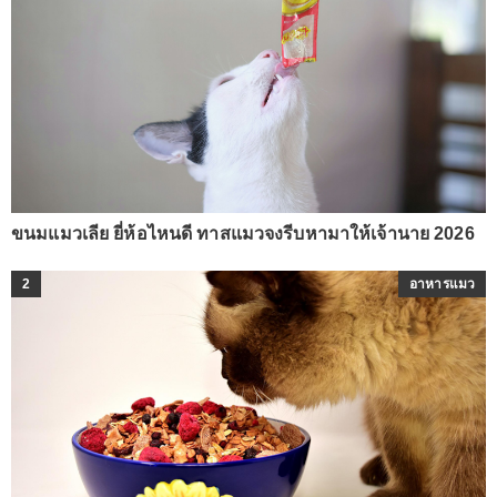
ขนมแมวเลีย ยี่ห้อไหนดี ทาสแมวจงรีบหามาให้เจ้านาย 2026
2
อาหารแมว