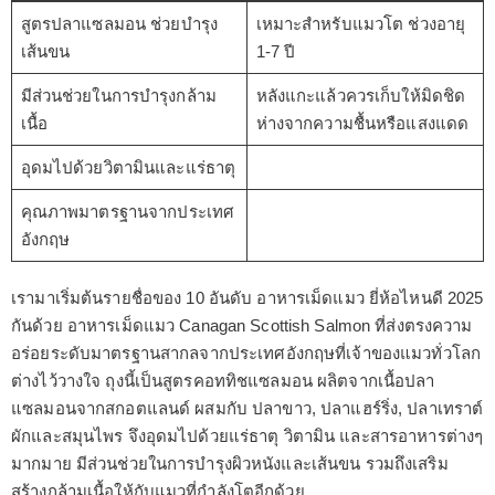
สูตรปลาแซลมอน ช่วยบำรุง
เหมาะสำหรับแมวโต ช่วงอายุ
เส้นขน
1-7 ปี
มีส่วนช่วยในการบำรุงกล้าม
หลังแกะแล้วควรเก็บให้มิดชิด
เนื้อ
ห่างจากความชื้นหรือแสงแดด
อุดมไปด้วยวิตามินและแร่ธาตุ
คุณภาพมาตรฐานจากประเทศ
อังกฤษ
เรามาเริ่มต้นรายชื่อของ 10 อันดับ อาหารเม็ดแมว ยี่ห้อไหนดี 2025
กันด้วย อาหารเม็ดแมว Canagan Scottish Salmon ที่ส่งตรงความ
อร่อยระดับมาตรฐานสากลจากประเทศอังกฤษที่เจ้าของแมวทั่วโลก
ต่างไว้วางใจ ถุงนี้เป็นสูตรคอททิชแซลมอน ผลิตจากเนื้อปลา
แซลมอนจากสกอตแลนด์ ผสมกับ ปลาขาว, ปลาแฮร์ริ่ง, ปลาเทราต์
ผักและสมุนไพร จึงอุดมไปด้วยแร่ธาตุ วิตามิน และสารอาหารต่างๆ
มากมาย มีส่วนช่วยในการบำรุงผิวหนังและเส้นขน รวมถึงเสริม
สร้างกล้ามเนื้อให้กับแมวที่กำลังโตอีกด้วย