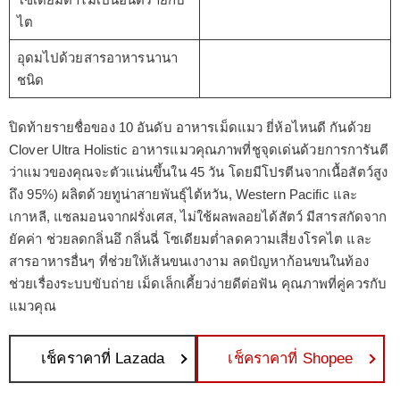
ไต
อุดมไปด้วยสารอาหารนานา
ชนิด
ปิดท้ายรายชื่อของ 10 อันดับ อาหารเม็ดแมว ยี่ห้อไหนดี กันด้วย
Clover Ultra Holistic อาหารแมวคุณภาพที่ชูจุดเด่นด้วยการการันตี
ว่าแมวของคุณจะตัวแน่นขึ้นใน 45 วัน โดยมีโปรตีนจากเนื้อสัตว์สูง
ถึง 95%) ผลิตด้วยทูน่าสายพันธุ์ไต้หวัน, Western Pacific และ
เกาหลี, แซลมอนจากฝรั่งเศส, ไม่ใช้ผลพลอยได้สัตว์ มีสารสกัดจาก
ยัคค่า ช่วยลดกลิ่นอึ กลิ่นฉี่ โซเดียมต่ำลดความเสี่ยงโรคไต และ
สารอาหารอื่นๆ ที่ช่วยให้เส้นขนเงางาม ลดปัญหาก้อนขนในท้อง
ช่วยเรื่องระบบขับถ่าย เม็ดเล็กเคี้ยวง่ายดีต่อฟัน คุณภาพที่คู่ควรกับ
แมวคุณ
เช็คราคาที่ Lazada
เช็คราคาที่ Shopee