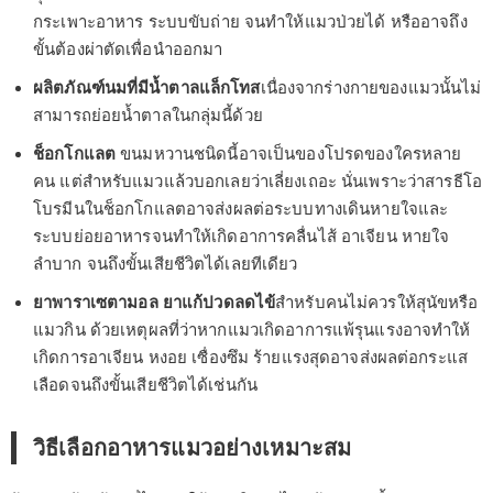
กระเพาะอาหาร ระบบขับถ่าย จนทำให้แมวป่วยได้ หรืออาจถึง
ขั้นต้องผ่าตัดเพื่อนำออกมา
ผลิตภัณฑ์นมที่มีน้ำตาลแล็กโทส
เนื่องจากร่างกายของแมวนั้นไม่
สามารถย่อยน้ำตาลในกลุ่มนี้ด้วย
ช็อกโกแลต
ขนมหวานชนิดนี้อาจเป็นของโปรดของใครหลาย
คน แต่สำหรับแมวแล้วบอกเลยว่าเลี่ยงเถอะ นั่นเพราะว่าสารธีโอ
โบรมีนในช็อกโกแลตอาจส่งผลต่อระบบทางเดินหายใจและ
ระบบย่อยอาหารจนทำให้เกิดอาการคลื่นไส้ อาเจียน หายใจ
ลำบาก จนถึงขั้นเสียชีวิตได้เลยทีเดียว
ยาพาราเซตามอล ยาแก้ปวดลดไข้
สำหรับคนไม่ควรให้สุนัขหรือ
แมวกิน ด้วยเหตุผลที่ว่าหากแมวเกิดอาการแพ้รุนแรงอาจทำให้
เกิดการอาเจียน หงอย เซื่องซึม ร้ายแรงสุดอาจส่งผลต่อกระแส
เลือดจนถึงขั้นเสียชีวิตได้เช่นกัน
วิธีเลือกอาหารแมวอย่างเหมาะสม