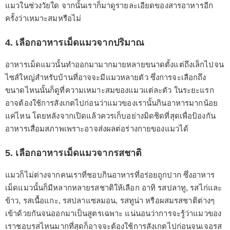
แมวในช่วงวัยใด จากนั้นเราก็มาดูรายละเอียดของสารอาหารอีก
ครั้งว่าเหมาะสมหรือไม่
4. เลือกอาหารเม็ดแมวจากปริมาณ
อาหารเม็ดแมวนั้นทำออกมามากมายหลายขนาดตั้งแต่ถึงเล็กไปจน
ไซส์ใหญ่สำหรับบ้านที่อาจจะมีแมวหลายตัว ซึ่งการจะเลือกถึง
ขนาดไหนนั้นก็ดูที่ความเหมาะสมของแมวแต่ละตัว ในระยะแรก
อาจต้องใช้การสังเกตไปก่อนว่าแมวของเรานั้นกินอาหารมากน้อย
แค่ไหน โดยหลังจากเปิดแล้วควรเก็บอย่างมิดชิดที่สุดเพื่อป้องกัน
อาหารเสื่อมสภาพเพราะอาจส่งผลต่อร่างกายของแมวได้
5. เลือกอาหารเม็ดแมวจากรสชาติ
แมวก็ไม่ต่างจากคนเราที่ชอบกินอาหารที่อร่อยถูกปาก ซึ่งอาหาร
เม็ดแมวนั้นก็มีหลากหลายรสชาติให้เลือก อาทิ รสปลาทู, รสไก่และ
ข้าว, รสเนื้อแกะ, รสปลาแซลมอน, รสทูน่า หรือผสมรสชาติต่างๆ
เข้าด้วยกันจนออกมาเป็นสูตรเฉพาะ แน่นอนว่าการจะรู้ว่าแมวของ
เราชอบรสไหนมากที่สุดก็อาจจะต้องใช้การสังเกตไปก่อนจนเจอรส