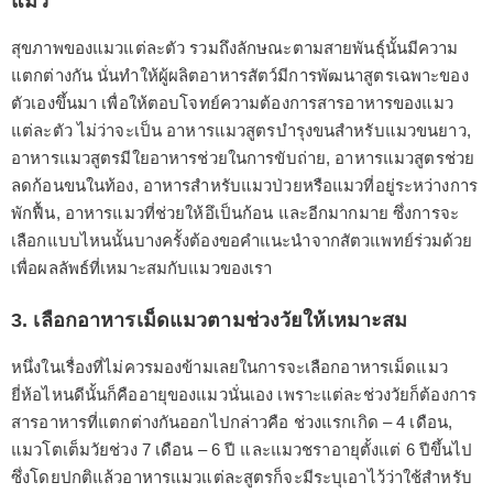
แมว
สุขภาพของแมวแต่ละตัว รวมถึงลักษณะตามสายพันธุ์นั้นมีความ
แตกต่างกัน นั่นทำให้ผู้ผลิตอาหารสัตว์มีการพัฒนาสูตรเฉพาะของ
ตัวเองขึ้นมา เพื่อให้ตอบโจทย์ความต้องการสารอาหารของแมว
แต่ละตัว ไม่ว่าจะเป็น อาหารแมวสูตรบำรุงขนสำหรับแมวขนยาว,
อาหารแมวสูตรมีใยอาหารช่วยในการขับถ่าย, อาหารแมวสูตรช่วย
ลดก้อนขนในท้อง, อาหารสำหรับแมวป่วยหรือแมวที่อยู่ระหว่างการ
พักฟื้น, อาหารแมวที่ช่วยให้อึเป็นก้อน และอีกมากมาย ซึ่งการจะ
เลือกแบบไหนนั้นบางครั้งต้องขอคำแนะนำจากสัตวแพทย์ร่วมด้วย
เพื่อผลลัพธ์ที่เหมาะสมกับแมวของเรา
3. เลือกอาหารเม็ดแมวตามช่วงวัยให้เหมาะสม
หนึ่งในเรื่องที่ไม่ควรมองข้ามเลยในการจะเลือกอาหารเม็ดแมว
ยี่ห้อไหนดีนั้นก็คืออายุของแมวนั่นเอง เพราะแต่ละช่วงวัยก็ต้องการ
สารอาหารที่แตกต่างกันออกไปกล่าวคือ ช่วงแรกเกิด – 4 เดือน,
แมวโตเต็มวัยช่วง 7 เดือน – 6 ปี และแมวชราอายุตั้งแต่ 6 ปีขึ้นไป
ซึ่งโดยปกติแล้วอาหารแมวแต่ละสูตรก็จะมีระบุเอาไว้ว่าใช้สำหรับ