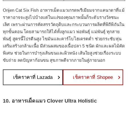
Orijen Cat Six Fish อาหารเม็ดแมวเกรดพรีเมียมจากแคนาดาที่แม้
ราคาอาจจะสูงไปบ้างแต่ในแง่ของคุณภาพนั้นก็ระดับรางวัลชนะ
เลิศ เพราะผ่านการคัดสรรวัตถุดิบและกระบวนการผลิตที่พิถีพิถันใน
ทุกขั้นตอน โดยสามารถให้ได้ทั้งลูกแมว พ่อพันธุ์ แม่พันธุ์ ทุกสาย
พันธุ์ สูตรนี้โปรตีนสูง ไขมันและคาร์โบไฮเดรตต่ำ ช่วยกระชับหุ่น
เสริมสร้างกล้ามเนื้อ มีส่วนผสมของเนื้อปลา 5 ชนิด ผักและผลไม้คัด
พิเศษ ช่วยในการบำรุงเส้นขนและผิวหนัง เส้นใยสูงช่วยเรื่องระบบ
ขับถ่าย ลดปัญหาก้อนขน สุขภาพดีจากภายในสู่ภายนอก
เช็คราคาที่ Lazada
เช็คราคาที่ Shopee
10. อาหารเม็ดแมว Clover Ultra Holistic