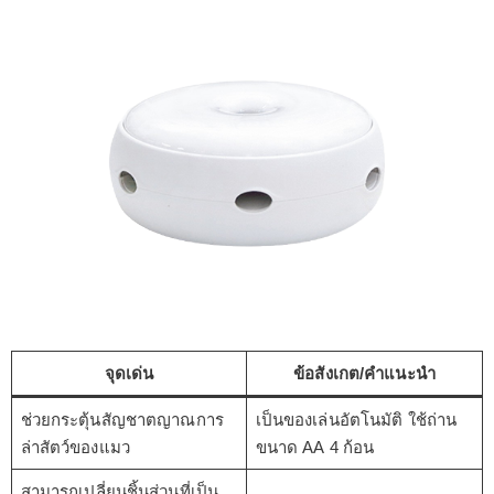
จุดเด่น
ข้อสังเกต/คำแนะนำ
ช่วยกระตุ้นสัญชาตญาณการ
เป็นของเล่นอัตโนมัติ ใช้ถ่าน
ล่าสัตว์ของแมว
ขนาด AA 4 ก้อน
สามารถเปลี่ยนชิ้นส่วนที่เป็น