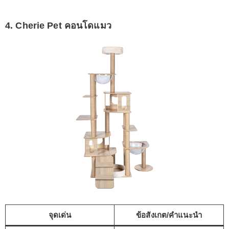
4. Cherie Pet คอนโดแมว
จุดเด่น
ข้อสังเกต/คำแนะนำ