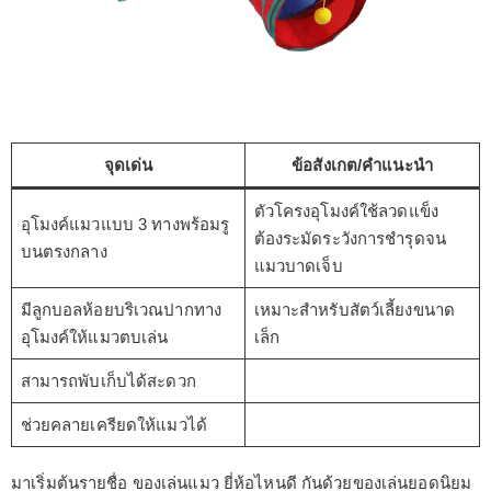
จุดเด่น
ข้อสังเกต/คำแนะนำ
ตัวโครงอุโมงค์ใช้ลวดแข็ง
อุโมงค์แมวแบบ 3 ทางพร้อมรู
ต้องระมัดระวังการชำรุดจน
บนตรงกลาง
แมวบาดเจ็บ
มีลูกบอลห้อยบริเวณปากทาง
เหมาะสำหรับสัตว์เลี้ยงขนาด
อุโมงค์ให้แมวตบเล่น
เล็ก
สามารถพับเก็บได้สะดวก
ช่วยคลายเครียดให้แมวได้
มาเริ่มต้นรายชื่อ ของเล่นแมว ยี่ห้อไหนดี กันด้วยของเล่นยอดนิยม