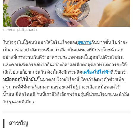
ภาพจาก philips.co.th
ในปัจจุบันนี้ผู้คนหันมาใส่ใจในเรื่องของ
สุขภาพ
กันมากขึ้น ไม่ว่าจะ
เป็นการออกกำลังกายหรือการเลือกกินแต่ของที่มีประโยชน์ และ
อย่างที่เราทราบกันดีว่าอาหารประเภททอดนั้นอุดมไปด้วยไขมัน
และคอเลสเตอรอลหากกินเยอะก็ส่งผลเสียต่อสุขภาพ แต่การจะให้
เลิกไปเลยก็ยากเช่นกัน ดังนั้นจึงมีการผลิต
เครื่องใช้ไฟฟ้า
ที่เรียกว่า
หม้อทอดไร้น้ำมัน
ขึ้นมาตอบโจทย์เรื่องนี้ ใครกำลังหาตัวช่วยเพื่อ
สุขภาพที่ดีที่มาพร้อมความอร่อยแต่ไม่รู้ว่าจะเลือกหม้อทอดไร้
น้ำมัน ยี่ห้อไหนดี วันนี้เรามีวิธีเลือกพร้อมรุ่นที่น่าสนใจมาแนะนำถึง
10 รุ่นเลยทีเดียว
สารบัญ