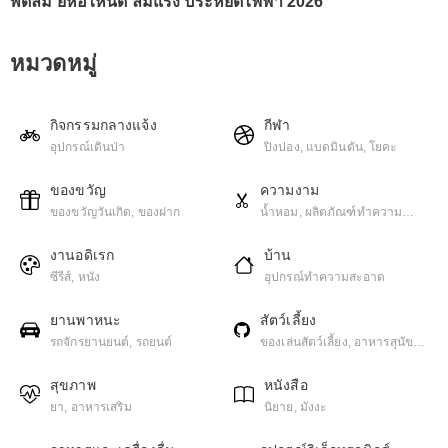
พัดลม ยี่ห้อไหนดี ลมแรง ประหยัดไฟฟ้า 2026
หมวดหมู่
กิจกรรมกลางแจ้ง
กีฬา
อุปกรณ์เดินป่า
ปิงปอง, แบดมินตัน, โยคะ
ของขวัญ
ความงาม
ของขวัญวันเกิด, ของฝาก
น้ำหอม, ผลิตภัณฑ์ทําความ
สะอาดผิวหน้า
งานอดิเรก
บ้าน
ซีรีส์, หนัง
อุปกรณ์ทำความสะอาด
ยานพาหนะ
สัตว์เลี้ยง
รถจักรยานยนต์, รถยนต์
ของเล่นสัตว์เลี้ยง, อาหารสุนัข,
อาหารแมว
สุขภาพ
หนังสือ
ยา, อาหารเสริม
นิยาย, มังงะ