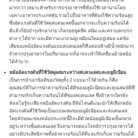
มากกว่า เหมาะสำหรับการปรุงอาหารที่ต้องใช้เวลานานโดย
เฉพาะอาหารประเภทตุ๋น รวมไปถึงอาหารที่ต้องใช้ความร้อนสูง
ซึ่งอัดแรงดันที่ใช้วัสดุสแตนเลสนี้นอกจากจะเก็บความร้อนได้
ดีแล้วก็ยังบำรุงรักษาง่าย เกิดรอยขูดขีด สนิม และคราบสกปรก
ต่าง ๆ ได้ยาก และมีความเงางามดูเหมือนใหม่อยู่เสมอ แต่ข้อ
เสียของหม้ออัดแรงดันแบบสแตนเลสก็คือค่อนข้างมีน้ำหนักมาก
ถ้าหากปรุงอาหารในปริมาณมากก็อาจจะทำให้เคลื่อนย้ายหม้อ
ได้ลำบาก
หม้ออัดแรงดันที่ใช้วัสดุผสมระหว่างสแตนเลสและอลูมิเนียม
เป็นการนำเอาข้อดีของวัสดุทั้ง 2 แบบมาไว้ด้วยกัน ก็คือ
คุณสมบัติในการนำความร้อนได้ดีของอลูมิเนียมและคุณสมบัติที่
สามารถกักเก็บความร้อนได้ดีของสแตนเลส ซึ่งถ้าหากใครยัง
ลังเลไม่รู้จะเลือกหม้ออัดแรงดัน ยี่ห้อไหนดีแนะนำให้เลือกหม้อ
อัดแรงดันที่ใช้วัสดุเป็นแบบผสมของอลูมิเนียมและสแตนเลส
โดยลักษณะของหม้อประเภทนี้ก็จะมีตัวหม้ออลูมิเนียมขั้นกลาง
อยู่ระหว่างชั้นสแตนเลส จึงสามารถตอบโจทย์การปรุงอาหารได้
อย่างมีประสิทธิภาพทั้งนำความร้อนได้ดีและกักเก็บความร้อนได้