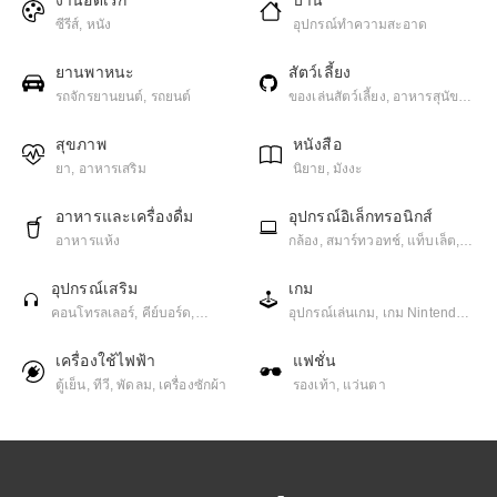
งานอดิเรก
บ้าน
ซีรีส์, หนัง
อุปกรณ์ทำความสะอาด
ยานพาหนะ
สัตว์เลี้ยง
รถจักรยานยนต์, รถยนต์
ของเล่นสัตว์เลี้ยง, อาหารสุนัข,
อาหารแมว
สุขภาพ
หนังสือ
ยา, อาหารเสริม
นิยาย, มังงะ
อาหารและเครื่องดื่ม
อุปกรณ์อิเล็กทรอนิกส์
อาหารแห้ง
กล้อง, สมาร์ทวอทช์, แท็บเล็ต,
โทรศัพท์มือถือ, โน๊ตบุ๊ค
อุปกรณ์เสริม
เกม
คอนโทรลเลอร์, คีย์บอร์ด,
อุปกรณ์เล่นเกม, เกม Nintendo,
ปริ้นเตอร์, มอนิเตอร์, อุปกรณ์จัด
เกม PC, เกม PlayStation, เกม
เก็บข้อมูล, อุปกรณ์เสริมมือถือ,
มือถือ
เครื่องใช้ไฟฟ้า
แฟชั่น
เครื่องเสียง / ลำโพง / หูฟัง
ตู้เย็น, ทีวี, พัดลม, เครื่องซักผ้า
รองเท้า, แว่นตา