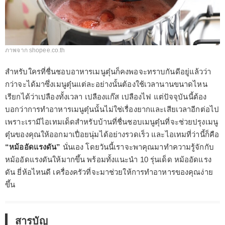
ภาพจาก shopee.co.th
สำหรับใครที่ชื่นชอบอาหารเมนูตุ๋นก็คงพอจะทราบกันดีอยู่แล้วว่า
กว่าจะได้มาซึ่งเมนูตุ๋นแต่ละอย่างนั้นต้องใช้เวลานานขนาดไหน
เรียกได้ว่าเปลืองทั้งเวลา เปลืองแก๊ส เปลืองไฟ แต่ปัจจุบันนี้ต้อง
บอกว่าการทำอาหารเมนูตุ๋นนั้นไม่ใช่เรื่องยากและเสียเวลาอีกต่อไป
เพราะเรามีไอเทมเด็ดสำหรับบ้านที่ชื่นชอบเมนูตุ๋นที่จะช่วยปรุงเมนู
ตุ๋นของคุณให้ออกมาเปื่อยนุ่มได้อย่างรวดเร็ว และไอเทมที่ว่านี้ก็คือ
“หม้ออัดแรงดัน”
นั่นเอง โดยวันนี้เราจะพาคุณมาทำความรู้จักกับ
หม้ออัดแรงดันให้มากขึ้น พร้อมทั้งแนะนำ 10 รุ่นเด็ด หม้ออัดแรง
ดัน ยี่ห้อไหนดี เครื่องครัวที่จะมาช่วยให้การทำอาหารของคุณง่าย
ขึ้น
สารบัญ