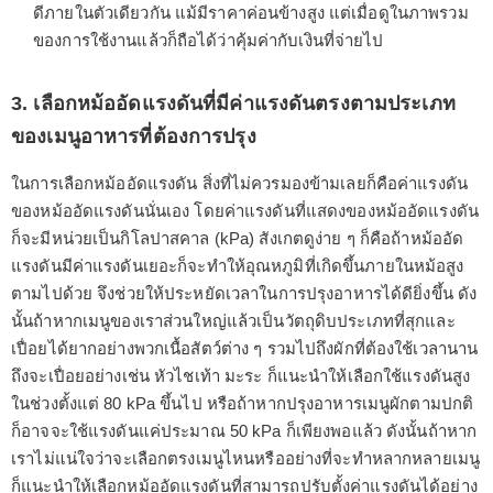
ดีภายในตัวเดียวกัน แม้มีราคาค่อนข้างสูง แต่เมื่อดูในภาพรวม
ของการใช้งานแล้วก็ถือได้ว่าคุ้มค่ากับเงินที่จ่ายไป
3. เลือกหม้ออัดแรงดันที่มีค่าแรงดันตรงตามประเภท
ของเมนูอาหารที่ต้องการปรุง
ในการเลือกหม้ออัดแรงดัน สิ่งที่ไม่ควรมองข้ามเลยก็คือค่าแรงดัน
ของหม้ออัดแรงดันนั่นเอง โดยค่าแรงดันที่แสดงของหม้ออัดแรงดัน
ก็จะมีหน่วยเป็นกิโลปาสคาล (kPa) สังเกตดูง่าย ๆ ก็คือถ้าหม้ออัด
แรงดันมีค่าแรงดันเยอะก็จะทำให้อุณหภูมิที่เกิดขึ้นภายในหม้อสูง
ตามไปด้วย จึงช่วยให้ประหยัดเวลาในการปรุงอาหารได้ดียิ่งขึ้น ดัง
นั้นถ้าหากเมนูของเราส่วนใหญ่แล้วเป็นวัตถุดิบประเภทที่สุกและ
เปื่อยได้ยากอย่างพวกเนื้อสัตว์ต่าง ๆ รวมไปถึงผักที่ต้องใช้เวลานาน
ถึงจะเปื่อยอย่างเช่น หัวไชเท้า มะระ ก็แนะนำให้เลือกใช้แรงดันสูง
ในช่วงตั้งแต่ 80 kPa ขึ้นไป หรือถ้าหากปรุงอาหารเมนูผักตามปกติ
ก็อาจจะใช้แรงดันแค่ประมาณ 50 kPa ก็เพียงพอแล้ว ดังนั้นถ้าหาก
เราไม่แน่ใจว่าจะเลือกตรงเมนูไหนหรืออย่างที่จะทำหลากหลายเมนู
ก็แนะนำให้เลือกหม้ออัดแรงดันที่สามารถปรับตั้งค่าแรงดันได้อย่าง