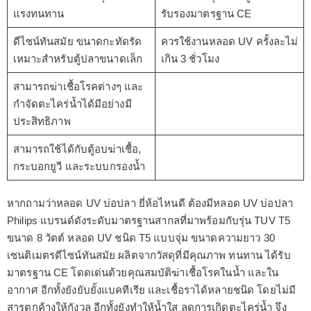
แรงทนทาน
รับรองมาตรฐาน CE
ดีไซน์ทันสมัย ขนาดกะทัดรัด
ควรใช้งานหลอด UV ครั้งละไม่
เหมาะสำหรับตู้ปลาขนาดเล็ก
เกิน 3 ชั่วโมง
สามารถฆ่าเชื้อโรคต่างๆ และ
กำจัดตะไคร่น้ำได้มีอย่างมี
ประสิทธิภาพ
สามารถใช้ได้กับตู้อบฆ่าเชื้อ,
กระบอกยูวี และระบบกรองน้ำ
หากถามว่าหลอด UV บ่อปลา ยี่ห้อไหนดี ต้องมีหลอด UV บ่อปลา
Philips แบรนด์ดังระดับมาตรฐานสากลที่มาพร้อมกับรุ่น TUV T5
ขนาด 8 วัตต์ หลอด UV ชนิด T5 แบบจุ่ม ขนาดความยาว 30
เซนติเมตรดีไซน์ทันสมัย ผลิตจากวัสดุที่มีคุณภาพ ทนทาน ได้รับ
มาตรฐาน CE โดดเด่นด้วยคุณสมบัติฆ่าเชื้อโรคในน้ำ และใน
อากาศ อีกทั้งยังยับยั้งแบคทีเรีย และเชื้อราได้หลายชนิด โดยไม่มี
สารตกค้างให้กังวล อีกทั้งยังทำให้น้ำใส ลดการเกิดตะไคร่น้ำ จึง