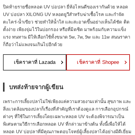
ปิดท้ายรายชื่อหลอด UV บ่อปลา ยี่ห้อไหนดีของเรากันด้วย หลอด
UV บ่อปลา XILONG UV หลอดยูวีสำหรับฆ่าเชื้อโรค และกำจัด
ตะไคร่-น้ำเขียว ช่วยทำให้น้ำใส และสะอาดขึ้นอย่างเห็นได้ชัด ติด
ตั้งง่าย เพียงจุ่มไว้ในบ่อกรอง หรือที่มิดชิด มาพร้อมกับความแข็ง
แรง ทนทาน มีให้เลือกใช้ทั้งขนาด 5w, 7w, 9w และ 11w สนนราคา
ก็ถือว่าไม่แพงจนเกินไปอีกด้วย
เช็คราคาที่ Lazada
เช็คราคาที่ Shopee
บทส่งท้ายจากผู้เขียน
เพราะการเลี้ยงปลาไม่ใช่เพียงแค่ความสวยงามเท่านั้น สุขภาพ และ
สิ่งแวดล้อมของปลาก็เรื่องที่สำคัญที่เราต้องดูแล การเลือกอุปกรณ์
ต่างๆ ที่ใช้ในการเลี้ยงโดยเฉพาะหลอด UV จะต้องพิจารณาเป็น
พิเศษตามวิธีการเลือกหลอด UV ที่กล่าวมาข้างต้น ทั้งนี้เพื่อให้ได้
หลอด UV บ่อปลาที่มีคุณภาพตอบโจทย์ผู้เลี้ยงปลาได้อย่างมีดีเยี่ยม