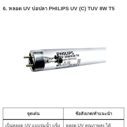
6. หลอด UV บ่อปลา PHILIPS UV (C) TUV 8W T5
จุดเด่น
ข้อสังเกต/คำแนะนำ
เป็นหลอด UV แบบจุ่มน้ำ แข็ง
หลอด UV คุณภาพสูง ได้