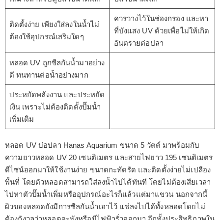
ควรวางไว้ในช่องกรอง และหา
ติดตั้งง่าย เพียงใส่ลงในน้ำไม่
ที่บังแสง UV ด้วยเพื่อไม่ให้เกิด
ต้องใช้อุปกรณ์เสริมใดๆ
อันตรายต่อปลา
หลอด UV ถูกซีลกันน้ำมาอย่าง
ดี ทนทานต่อน้ำอย่างมาก
ประหยัดพลังงาน และประหยัด
เงิน เพราะไม่ต้องติดตั้งปั๊มน้ำ
เพิ่มเติม
หลอด UV บ่อปลา Hanas Aquarium ขนาด 5 วัตต์ มาพร้อมกับ
ความยาวหลอด UV 20 เซนติเมตร และสายไฟยาว 195 เซนติเมตร
ดีไซน์ออกมาให้ใช้งานง่าย ขนาดกะทัดรัด และติดตั้งง่ายไม่เปลือง
พื้นที่ โดยตัวหลอดสามารถใส่ลงน้ำไปได้ทันที โดยไม่ต้องเสียเวลา
ไปหาตัวปั๊มน้ำเพิ่มหรืออุปกรณ์อะไรก็แล้วแต่มาแขวน นอกจากนี้
ผิวของหลอดยังมีการซีลกันน้ำเอาไว้ แช่ลงไปได้ทั้งหลอดโดยไม่
ต้องกังวลว่าหลอดจะพังหรือมีไฟฟ้ารั่วออกมา อีกทั้งประสิทธิภาพใน