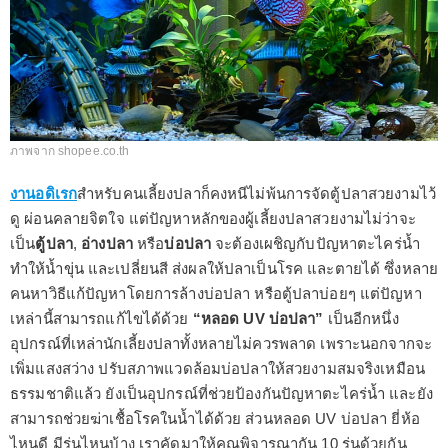
ภาพจาก shopee.co.th
งานอดิเรก
สำหรับคนเลี้ยงปลาก็คงหนีไม่พ้นการจัดตู้ปลาสวยงามไว้
ดู ผ่อนคลายจิตใจ แต่ปัญหาหลักของผู้เลี้ยงปลาสวยงามไม่ว่าจะ
เป็น
ตู้ปลา
,
อ่างปลา
หรือ
บ่อปลา
จะต้องเผชิญกับปัญหาตะไคร่น้ำ
ทำให้น้ำขุ่น และเปลี่ยนสี ส่งผลให้ปลาเป็นโรค และตายได้ ซึ่งหลาย
คนหาวิธีแก้ปัญหาโดยการล้างบ่อปลา หรือตู้ปลาบ่อยๆ แต่ปัญหา
เหล่านี้สามารถแก้ไขได้ด้วย
“หลอด UV บ่อปลา”
เป็นอีกหนึ่ง
อุปกรณ์ที่เหล่านักเลี้ยงปลาทั้งหลายไม่ควรพลาด เพราะนอกจากจะ
เพิ่มแสงสว่าง ปรับสภาพแวดล้อมบ่อปลาให้สวยงามสมจริงเหมือน
ธรรมชาติแล้ว ยังเป็นอุปกรณ์ที่ช่วยป้องกันปัญหาตะไคร่น้ำ และยัง
สามารถช่วยฆ่าเชื้อโรคในน้ำได้ด้วย ส่วนหลอด UV บ่อปลา ยี่ห้อ
ไหนดี มีรุ่นไหนบ้าง เราคัดมาให้คุณพิจารณากัน 10 รุ่นด้วยกัน