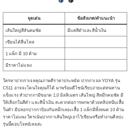
จุดเด่น
ข้อสังเกต/คำแนะนำ
เส้นใหญ่สีสันคมชัด
มีแค่สีดำและสีน้ำเงิน
เขียนได้ลื่นไหล
1 แพ็ก มี 10 ด้าม
มีราคาไม่แพง
ใครหาปากกาเจลคุณภาพดีราคาประหยัด ปากกาเจล YOYA รุ่น
C511 อาจจะโดนใจคุณก็ได้ มาพร้อมดีไซน์เรียบง่ายแต่ทนทาน
แข็งแรง หัวปากกามีขนาด 1.0 มิลลิเมตร เส้นใหญ่ สีหมึกคมชัด มี
ให้เลือกในสีดำ และสีน้ำเงิน สะดวกต่อการพกพาด้วยคลิปหนีบเสื้อ
ในตัว มีปลอกปากกาป้องกันหมึกเลอะเสื้อ 1 แพ็กมีทั้งหมด 10 ด้าม
ราคาไม่แพง ใครเน้นปากกาเส้นใหญ่เอาไว้เขียนหรือทำงานศิลปะ
รุ่นนี้ตอบโจทย์เลยล่ะ