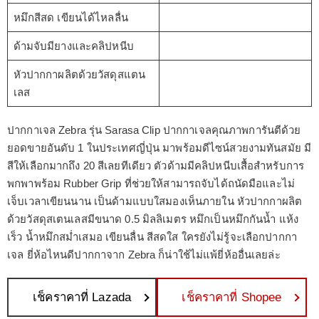
หมึกสีสด เขียนได้ไหลลื่น
ด้ามจับมียางและคลิปหนีบ
หัวปากกาผลิตด้วยวัสดุสแตน
เลส
ปากกาเจล Zebra รุ่น Sarasa Clip ปากกาเจลคุณภาพการันตีด้วย
ยอดขายอันดับ 1 ในประเทศญี่ปุ่น มาพร้อมดีไซน์สวยงามทันสมัย มี
สีให้เลือกมากถึง 20 สีเลยทีเดียว ตัวด้ามมีคลิปหนีบเสื้อสำหรับการ
พกพาพร้อม Rubber Grip ที่ช่วยให้สามารถจับได้ถนัดมือและไม่
เจ็บเวลาเขียนนาน เป็นด้ามแบบใสมองเห็นภายใน หัวปากกาผลิต
ด้วยวัสดุสเตนเลสมีขนาด 0.5 มิลลิเมตร หมึกเป็นหมึกกันน้ำ แห้ง
เร็ว น้ำหมึกสม่ำเสมอ เขียนลื่น สีสดใส ใครยังไม่รู้จะเลือกปากกา
เจล ยี่ห้อไหนดีปากกาจาก Zebra ก็น่าใช้ไม่แพ้ยี่ห้ออื่นเลยล่ะ
เช็คราคาที่ Lazada
เช็คราคาที่ Shopee