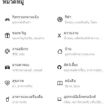
หมวดหมู่
กิจกรรมกลางแจ้ง
กีฬา
อุปกรณ์เดินป่า
ปิงปอง, แบดมินตัน, โยคะ
ของขวัญ
ความงาม
ของขวัญวันเกิด, ของฝาก
น้ำหอม, ผลิตภัณฑ์ทําความ
สะอาดผิวหน้า
งานอดิเรก
บ้าน
ซีรีส์, หนัง
อุปกรณ์ทำความสะอาด
ยานพาหนะ
สัตว์เลี้ยง
รถจักรยานยนต์, รถยนต์
ของเล่นสัตว์เลี้ยง, อาหารสุนัข,
อาหารแมว
สุขภาพ
หนังสือ
ยา, อาหารเสริม
นิยาย, มังงะ
อาหารและเครื่องดื่ม
อุปกรณ์อิเล็กทรอนิกส์
อาหารแห้ง
กล้อง, สมาร์ทวอทช์, แท็บเล็ต,
โทรศัพท์มือถือ, โน๊ตบุ๊ค