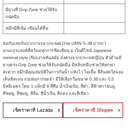
มียางที่ Grip Zone ช่วยให้จับ
ถนัดมือ
หมึกมีสีเข้ม เขียนได้ลื่น
ต่อกันเลยกับปากกาเจล Uni-ball One UMN-S-38 ปากกา
อเนกประสงค์ที่พร้อมทุกการขีดเขียน มาในดีไซน์ Japanese
minimal style เรียบง่ายทันสมัย ส่งตรงจากประเทศญี่ปุ่น ตัวด้ามมี
ยางตรง Grip Zone ช่วยให้จับถนัดมือ มีคลิปหนีบช่วยให้พกพา
สะดวก หมึกมีคุณสมบัติในการกันน้ำ แห้งไว ไม่เยิ้ม สีสันสดใสมอง
เห็นชัดเจน ง่ายต่อการจดจำ มีให้เลือกในขนาด 0.38 และ 0.5
มิลลิเมตร โดย 1 แพ็กมี 8 สีคือ น้ำเงินเข้ม, สีดำ, สีฟ้าสกายบลู,
สีชมพู, สีชมพู, สีส้ม, สีน้ำเงิน, สีแดง และสีเขียว
เช็คราคาที่ Lazada
เช็คราคาที่ Shopee