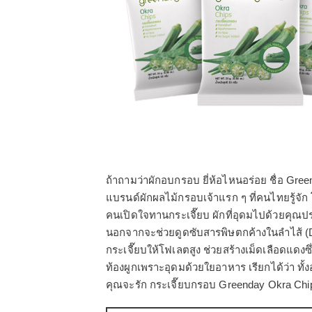
ถ้าถามว่าผักอบกรอบ ยี่ห้อไหนอร่อย ชื่อ Gre
แบรนด์ผักผลไม้กรอบเจ้าแรก ๆ ที่คนไทยรู้จั
คนเปิดใจทานกระเจี๊ยบ ผักที่อุดมไปด้วยคุณปร
นอกจากจะช่วยดูดซับสารพิษตกค้างในลำไส้ (
กระเจี๊ยบให้โฟเลตสูง ช่วยสร้างเม็ดเลือดแด
ท้องผูกเพราะอุดมด้วยใยอาหาร เรียกได้ว่า ทั้
คุณจะรัก กระเจี๊ยบกรอบ Greenday Okra Chi