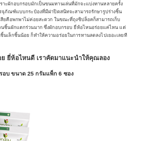
เพราะผักอบกรอบมักเป็นขนมทานเล่นที่มักจะแบ่งทานหลายครั้ง
รรจุภัณฑ์แบบกระป๋องที่มีฝาปิดสนิทจะสามารถรักษารูปร่างชิ้น
เสียคือพกพาไม่ค่อยสะดวก ในขณะที่ถุงซิปล็อคก็สามารถเก็บ
นชิ้นผักแตกร่วนมาก ซึ่งผักอบกรอบ ยี่ห้อไหนอร่อยแค่ไหน แต่
นเล็กชิ้นน้อย ก็ทำให้ความอร่อยในการทานลดลงไปเยอะเลยที
่อย ยี่ห้อไหนดี เราคัดมาแนะนำให้คุณลอง
กรอบ ขนาด 25 กรัมแพ็ก 6 ซอง