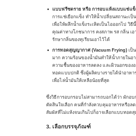
แบบฟรีซดราย หรือ การอบแห้งแบบแช่แข
การแช่เยือกแข็ง ทำให้น้ำเปลี่ยนสถานะเป็
เพื่อให้ผลึกน้ำแข็งระเหิดเป็นไอออกไป วิ
คุณค่าทางโภชนาการ คงสภาพ รส กลิ่น เอาไว
รักษากลิ่นของทุเรียนเอาไว้ได้
การทอดสุญญากาศ (Vacuum Frying)
เป็น
มาก ความร้อนของน้ำมันทำให้น้ำภายในอา
ความชื้นของอาหารลดลง และผิวนอกของอาห
ทอดแบบปกติ ซึ่งผู้ผลิตบางรายได้นำอาหา
เพื่อไล่น้ำมันให้เหลือน้อยที่สุด
ซึ่งวิธีการอบกรอบไม่สามารถบอกได้ว่า ผักอบ
ตัดสินใจเลือก คนที่กำลังควบคุมอาหารหรือล
สัมผัสที่ไม่แห้งจนเกินไปก็อาจเลือกแบบทอด
3. เลือกบรรจุภัณฑ์