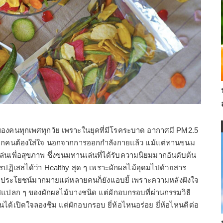
ของคนทุกเพศทุกวัย เพราะในยุคที่มีโรคระบาด อากาศมี PM2.5
ที่ทุกคนต้องใส่ใจ นอกจากการออกกำลังกายแล้ว แม้แต่ทานขนม
เพื่อสุขภาพ ซึ่งขนมทานเล่นที่ได้รับความนิยมมากอันดับต้น
รปฏิเสธได้ว่า Healthy สุด ๆ เพราะผักผลไม้อุดมไปด้วยสาร
ะมีประโยชน์มากมายแต่หลายคนก็ยังแอบยี้ เพราะความหลังฝังใจ
ผัสแปลก ๆ ของผักผลไม้บางชนิด แต่ผักอบกรอบที่ผ่านกรรมวิธี
ด้เปิดใจลองชิม แต่ผักอบกรอบ ยี่ห้อไหนอร่อย ยี่ห้อไหนดีต่อ