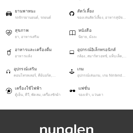
ยานพาหนะ
สัตว์เลี้ยง
รถจักรยานยนต์, รถยนต์
ของเล่นสัตว์เลี้ยง, อาหารสุนัข,
อาหารแมว
สุขภาพ
หนังสือ
ยา, อาหารเสริม
นิยาย, มังงะ
อาหารและเครื่องดื่ม
อุปกรณ์อิเล็กทรอนิกส์
อาหารแห้ง
กล้อง, สมาร์ทวอทช์, แท็บเล็ต,
โทรศัพท์มือถือ, โน๊ตบุ๊ค
อุปกรณ์เสริม
เกม
คอนโทรลเลอร์, คีย์บอร์ด,
อุปกรณ์เล่นเกม, เกม Nintendo,
ปริ้นเตอร์, มอนิเตอร์, อุปกรณ์จัด
เกม PC, เกม PlayStation, เกม
เก็บข้อมูล, อุปกรณ์เสริมมือถือ,
มือถือ
เครื่องใช้ไฟฟ้า
แฟชั่น
เครื่องเสียง / ลำโพง / หูฟัง
ตู้เย็น, ทีวี, พัดลม, เครื่องซักผ้า
รองเท้า, แว่นตา