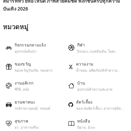
สมาร์ททีวี ยี่ห้อไหนดี ภาพสวยคมชัด ฟังก์ชันครบทุกความ
บันเทิง 2026
หมวดหมู่
กิจกรรมกลางแจ้ง
กีฬา
อุปกรณ์เดินป่า
ปิงปอง, แบดมินตัน, โยคะ
ของขวัญ
ความงาม
ของขวัญวันเกิด, ของฝาก
น้ำหอม, ผลิตภัณฑ์ทําความ
สะอาดผิวหน้า
งานอดิเรก
บ้าน
ซีรีส์, หนัง
อุปกรณ์ทำความสะอาด
ยานพาหนะ
สัตว์เลี้ยง
รถจักรยานยนต์, รถยนต์
ของเล่นสัตว์เลี้ยง, อาหารสุนัข,
อาหารแมว
สุขภาพ
หนังสือ
ยา, อาหารเสริม
นิยาย, มังงะ